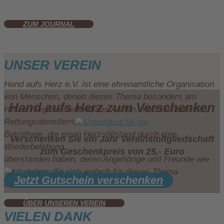
ZUM JOURNAL
UNSER VEREIN
Hand aufs Herz e.V. ist eine ehrenamtliche Organisation
von Menschen, denen dieses Thema besonders am
Hand aufs Herz zum Verschenken
Herzen liegt, bestehend aus Ärzten, Medizinstudenten,
Rettungsdienstlern,
Betroffene, die einen Herzstillstand durch eine
Verschenken Sie ein Jahr Vereinsmitgliedschaft
Wiederbelebung
zum Geschenkpreis von 25,- Euro
überstanden haben, deren Angehörige und Freunde wie
auch denen, die sich einfach für dieses Thema
Jetzt Gutschein verschenken
interessieren.
ÜBER UNSEREN VEREIN
VIELEN DANK